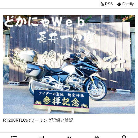
RSS
Feedly
R1200RTLCのツーリング記録と雑記