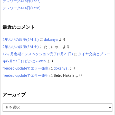
テレワーク415日(1/27)
テレワーク414日(1/26)
最近のコメント
2年ぶりの銀座(6/4 土)
に
dokanya
より
2年ぶりの銀座(6/4 土)
に
たこにゃ。
より
12ヶ月定期インスペクション完了(2月21日)
に
タイヤ交換とブレー
キ(9月27日) | どかにゃWeb
より
freebsd-updateでエラー発生
に
dokanya
より
freebsd-updateでエラー発生
に
Betro Hakala
より
アーカイブ
ア
ー
カ