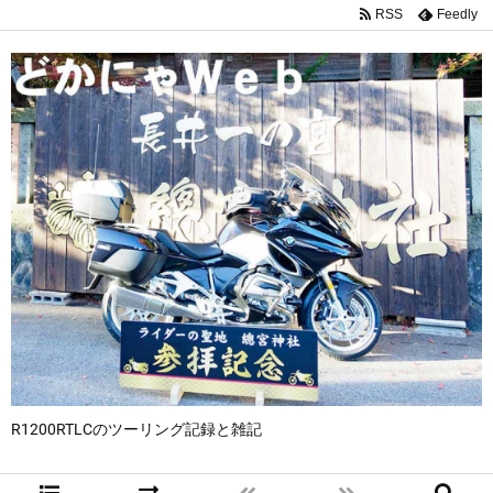
RSS
Feedly
R1200RTLCのツーリング記録と雑記