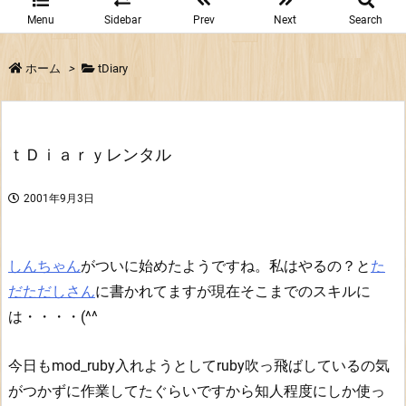
Menu
Sidebar
Prev
Next
Search
ホーム
>
tDiary
ｔＤｉａｒｙレンタル
2001年9月3日
しんちゃん
がついに始めたようですね。私はやるの？と
た
だただしさん
に書かれてますが現在そこまでのスキルに
は・・・・(^^
今日もmod_ruby入れようとしてruby吹っ飛ばしているの気
がつかずに作業してたぐらいですから知人程度にしか使っ