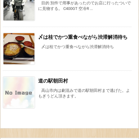
目的 別件で用事があったのでお店に行ったついで
に見物する。 C400GT 空冷R ...
〆は桂でかつ重食べながら渋滞解消待ち
〆は桂でかつ重食べながら渋滞解消待ち
道の駅朝田村
高山市内は劇混みで道の駅朝田村まで逃げた。よ
もぎうどん頂きます。