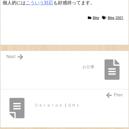
個人的には
こういう対応
も好感持ってます。
Bike
Bike
,
2001
Next
お仕事
Prev
Ｃｅｒｅｌｏｎ １ＧＨｚ