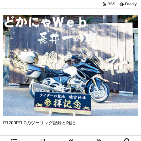
RSS
Feedly
R1200RTLCのツーリング記録と雑記