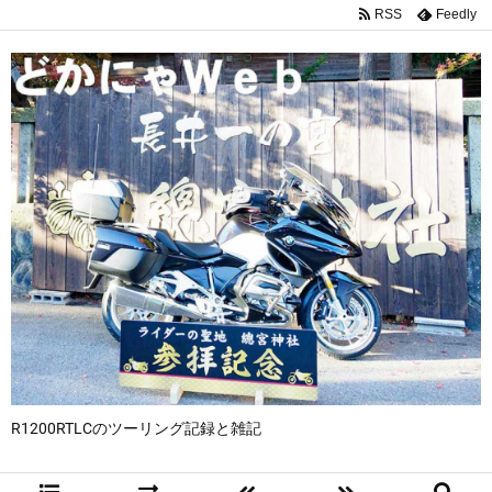
RSS
Feedly
R1200RTLCのツーリング記録と雑記