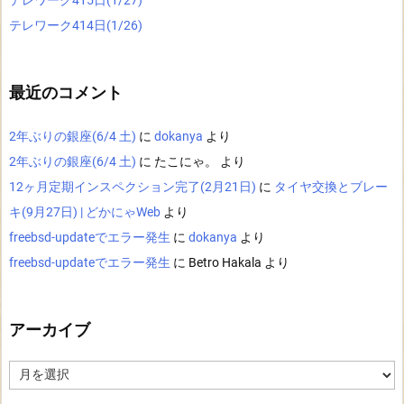
テレワーク415日(1/27)
テレワーク414日(1/26)
最近のコメント
2年ぶりの銀座(6/4 土)
に
dokanya
より
2年ぶりの銀座(6/4 土)
に
たこにゃ。
より
12ヶ月定期インスペクション完了(2月21日)
に
タイヤ交換とブレー
キ(9月27日) | どかにゃWeb
より
freebsd-updateでエラー発生
に
dokanya
より
freebsd-updateでエラー発生
に
Betro Hakala
より
アーカイブ
ア
ー
カ