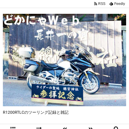
RSS
Feedly
R1200RTLCのツーリング記録と雑記