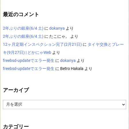
最近のコメント
2年ぶりの銀座(6/4 土)
に
dokanya
より
2年ぶりの銀座(6/4 土)
に
たこにゃ。
より
12ヶ月定期インスペクション完了(2月21日)
に
タイヤ交換とブレー
キ(9月27日) | どかにゃWeb
より
freebsd-updateでエラー発生
に
dokanya
より
freebsd-updateでエラー発生
に
Betro Hakala
より
アーカイブ
ア
ー
カ
イ
ブ
カテゴリー