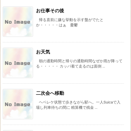
お仕事その後
帰る直前に嫌な挙動を示す盤がでたと
か・・・・・はぁ 憂鬱
お天気
朝の通勤時間と帰りの通勤時間なぜか雨が降って
る・・・・・ カッパ着て走るのは面倒 ...
二次会へ移動
ヘベレケ状態で歩きながら駅へ。一人Suicaで入
場し列車待ちの間に 精算機で残金 ...