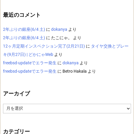
最近のコメント
2年ぶりの銀座(6/4 土)
に
dokanya
より
2年ぶりの銀座(6/4 土)
に
たこにゃ。
より
12ヶ月定期インスペクション完了(2月21日)
に
タイヤ交換とブレー
キ(9月27日) | どかにゃWeb
より
freebsd-updateでエラー発生
に
dokanya
より
freebsd-updateでエラー発生
に
Betro Hakala
より
アーカイブ
ア
ー
カ
イ
ブ
カテゴリー