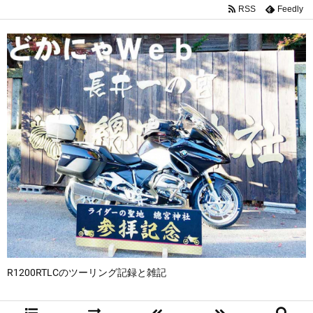
RSS
Feedly
R1200RTLCのツーリング記録と雑記