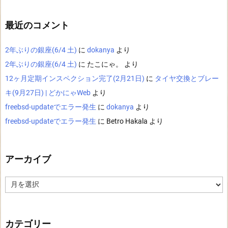
最近のコメント
2年ぶりの銀座(6/4 土)
に
dokanya
より
2年ぶりの銀座(6/4 土)
に
たこにゃ。
より
12ヶ月定期インスペクション完了(2月21日)
に
タイヤ交換とブレー
キ(9月27日) | どかにゃWeb
より
freebsd-updateでエラー発生
に
dokanya
より
freebsd-updateでエラー発生
に
Betro Hakala
より
アーカイブ
ア
ー
カ
イ
ブ
カテゴリー