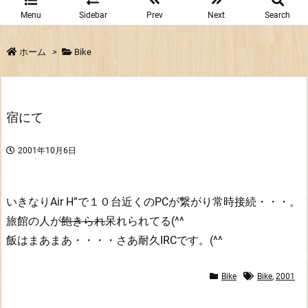
Menu
Sidebar
Prev
Next
Search
ホーム
>
Bike
宿にて
2001年10月6日
いきなりAir H”で１０台近くのPCが繋がり常時接続・・・。
旅館の人が
飽きられ
呆れられてる(^^
飯はまあまあ・・・・さあ耐久IRCです。(^^
Bike
Bike
,
2001