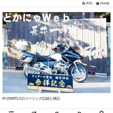
RSS
Feedly
R1200RTLCのツーリング記録と雑記