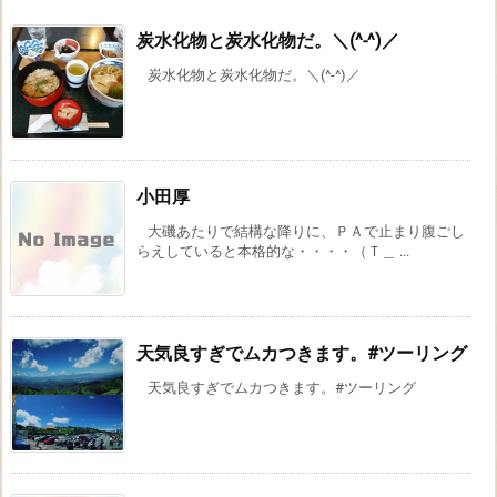
炭水化物と炭水化物だ。＼(^-^)／
炭水化物と炭水化物だ。＼(^-^)／
小田厚
大磯あたりで結構な降りに、ＰＡで止まり腹ごし
らえしていると本格的な・・・・（Ｔ＿ ...
天気良すぎでムカつきます。#ツーリング
天気良すぎでムカつきます。#ツーリング