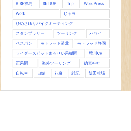
RISE福島
ShiftUP
Trip
WordPress
Work
じゃ豆
ひめさゆりバイクミーティング
スタンプラリー
ツーリング
ハワイ
ベスパン
モトラッド港北
モトラッド静岡
ライダーズピットまるせい果樹園
境川CR
正果園
海外ツーリング
總宮神社
自転車
自鯖
花泉
雑記
飯田牧場