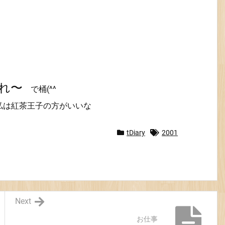
れ〜
で桶(^^
私は紅茶王子の方がいいな
tDiary
2001
Next
お仕事