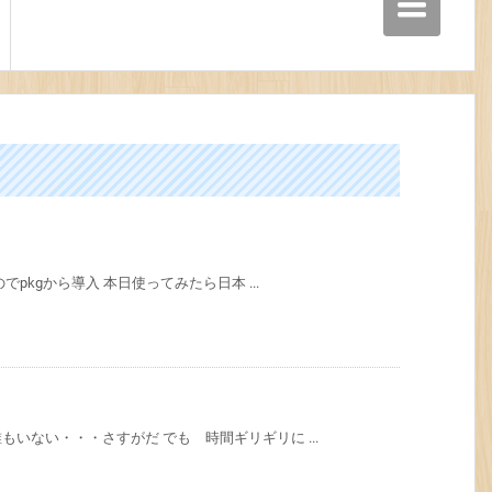
でpkgから導入 本日使ってみたら日本 ...
いない・・・さすがだ でも 時間ギリギリに ...