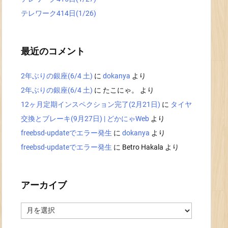
テレワーク414日(1/26)
最近のコメント
2年ぶりの銀座(6/4 土)
に
dokanya
より
2年ぶりの銀座(6/4 土)
に
たこにゃ。
より
12ヶ月定期インスペクション完了(2月21日)
に
タイヤ
交換とブレーキ(9月27日) | どかにゃWeb
より
freebsd-updateでエラー発生
に
dokanya
より
freebsd-updateでエラー発生
に
Betro Hakala
より
アーカイブ
ア
ー
カ