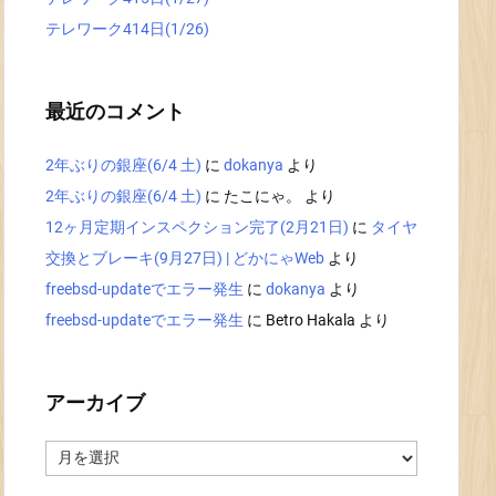
テレワーク414日(1/26)
最近のコメント
2年ぶりの銀座(6/4 土)
に
dokanya
より
2年ぶりの銀座(6/4 土)
に
たこにゃ。
より
12ヶ月定期インスペクション完了(2月21日)
に
タイヤ
交換とブレーキ(9月27日) | どかにゃWeb
より
freebsd-updateでエラー発生
に
dokanya
より
freebsd-updateでエラー発生
に
Betro Hakala
より
アーカイブ
ア
ー
カ