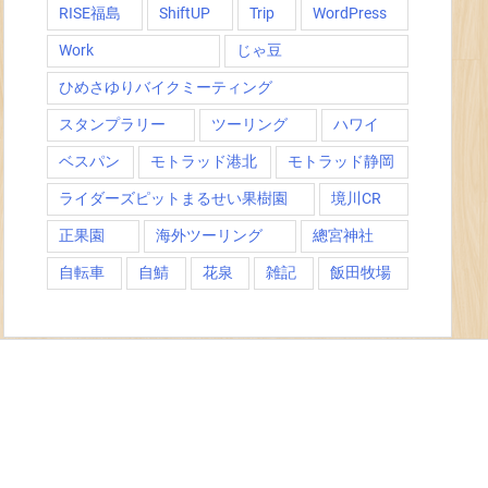
RISE福島
ShiftUP
Trip
WordPress
Work
じゃ豆
ひめさゆりバイクミーティング
スタンプラリー
ツーリング
ハワイ
ベスパン
モトラッド港北
モトラッド静岡
ライダーズピットまるせい果樹園
境川CR
正果園
海外ツーリング
總宮神社
自転車
自鯖
花泉
雑記
飯田牧場