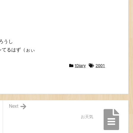
だろうし
レてるはず（ぉぃ
tDiary
2001
Next
お天気