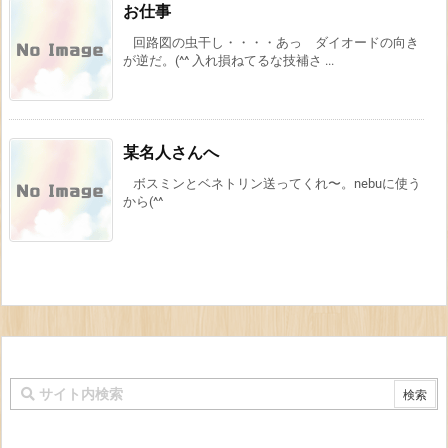
お仕事
回路図の虫干し・・・・あっ ダイオードの向き
が逆だ。(^^ 入れ損ねてるな技補さ ...
某名人さんへ
ボスミンとベネトリン送ってくれ〜。nebuに使う
から(^^