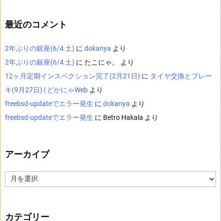
最近のコメント
2年ぶりの銀座(6/4 土)
に
dokanya
より
2年ぶりの銀座(6/4 土)
に
たこにゃ。
より
12ヶ月定期インスペクション完了(2月21日)
に
タイヤ交換とブレー
キ(9月27日) | どかにゃWeb
より
freebsd-updateでエラー発生
に
dokanya
より
freebsd-updateでエラー発生
に
Betro Hakala
より
アーカイブ
ア
ー
カ
イ
ブ
カテゴリー