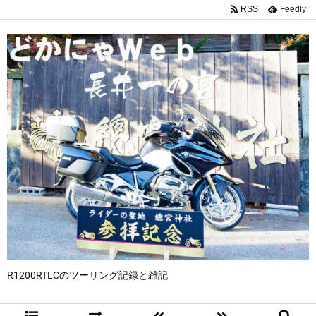
RSS
Feedly
R1200RTLCのツーリング記録と雑記