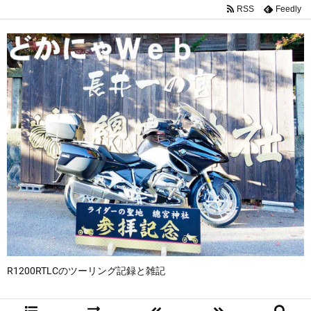
RSS
Feedly
R1200RTLCのツーリング記録と雑記