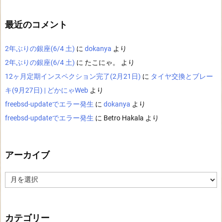
最近のコメント
2年ぶりの銀座(6/4 土)
に
dokanya
より
2年ぶりの銀座(6/4 土)
に
たこにゃ。
より
12ヶ月定期インスペクション完了(2月21日)
に
タイヤ交換とブレー
キ(9月27日) | どかにゃWeb
より
freebsd-updateでエラー発生
に
dokanya
より
freebsd-updateでエラー発生
に
Betro Hakala
より
アーカイブ
ア
ー
カ
イ
ブ
カテゴリー