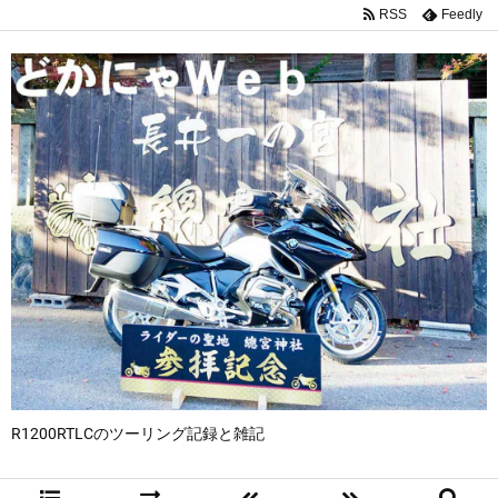
RSS
Feedly
R1200RTLCのツーリング記録と雑記