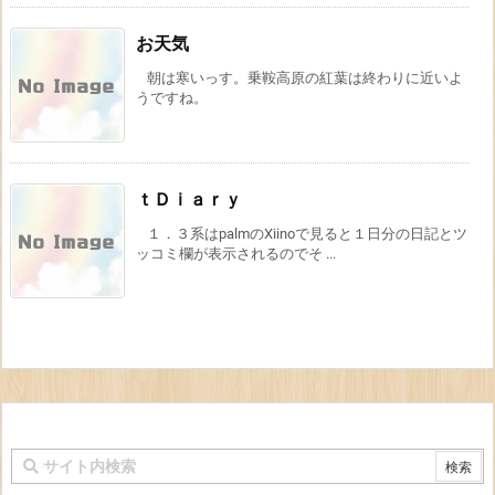
お天気
朝は寒いっす。乗鞍高原の紅葉は終わりに近いよ
うですね。
ｔＤｉａｒｙ
１．３系はpalmのXiinoで見ると１日分の日記とツ
ッコミ欄が表示されるのでそ ...