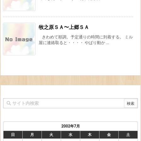
牧之原ＳＡ〜上郷ＳＡ
きわめて順調。予定通りの時間に到着する。 ミル
屋に連絡取ると・・・・ やぱり動か ...
2002年7月
日
月
火
水
木
金
土