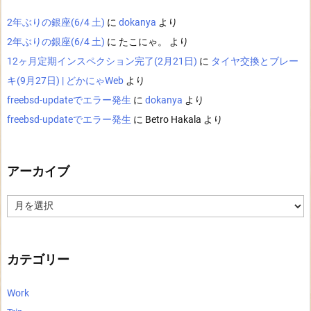
2年ぶりの銀座(6/4 土)
に
dokanya
より
2年ぶりの銀座(6/4 土)
に
たこにゃ。
より
12ヶ月定期インスペクション完了(2月21日)
に
タイヤ交換とブレー
キ(9月27日) | どかにゃWeb
より
freebsd-updateでエラー発生
に
dokanya
より
freebsd-updateでエラー発生
に
Betro Hakala
より
アーカイブ
ア
ー
カ
イ
ブ
カテゴリー
Work