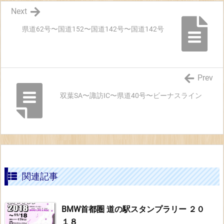
Next
県道62号〜国道152〜国道142号〜国道142号
Prev
双葉SA〜諏訪IC〜県道40号〜ビーナスライン
関連記事
BMW首都圏 道の駅スタンプラリー ２０
１８