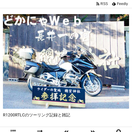
RSS
Feedly
R1200RTLCのツーリング記録と雑記