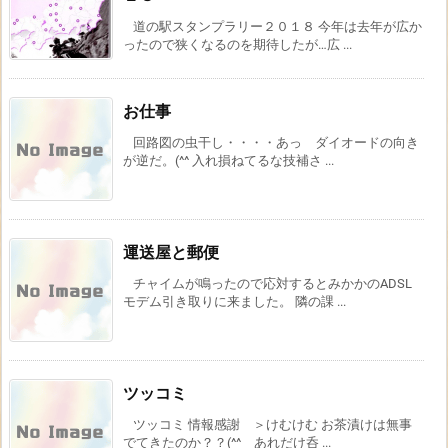
道の駅スタンプラリー２０１８ 今年は去年が広か
ったので狭くなるのを期待したが…広 ...
お仕事
回路図の虫干し・・・・あっ ダイオードの向き
が逆だ。(^^ 入れ損ねてるな技補さ ...
運送屋と郵便
チャイムが鳴ったので応対するとみかかのADSL
モデム引き取りに来ました。 隣の課 ...
ツッコミ
ツッコミ 情報感謝 ＞けむけむ お茶漬けは無事
でてきたのか？？(^^ あれだけ呑 ...