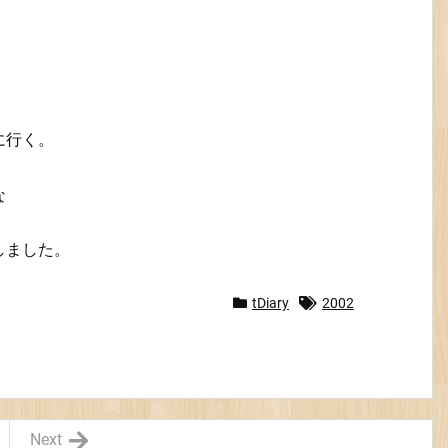
に行く。
な
しました。
tDiary
2002
Next