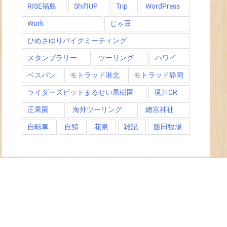
RISE福島
ShiftUP
Trip
WordPress
Work
じゃ豆
ひめさゆりバイクミーティング
スタンプラリー
ツーリング
ハワイ
ベスパン
モトラッド港北
モトラッド静岡
ライダーズピットまるせい果樹園
境川CR
正果園
海外ツーリング
總宮神社
自転車
自鯖
花泉
雑記
飯田牧場