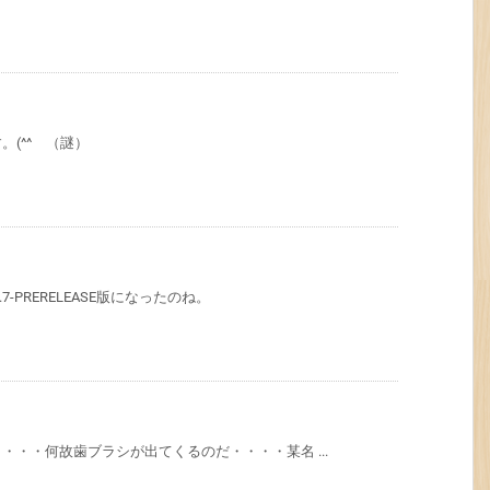
(^^ （謎）
-PRERELEASE版になったのね。
・・何故歯ブラシが出てくるのだ・・・・某名 ...