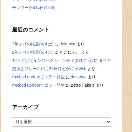
テレワーク414日(1/26)
最近のコメント
2年ぶりの銀座(6/4 土)
に
dokanya
より
2年ぶりの銀座(6/4 土)
に
たこにゃ。
より
12ヶ月定期インスペクション完了(2月21日)
に
タイヤ
交換とブレーキ(9月27日) | どかにゃWeb
より
freebsd-updateでエラー発生
に
dokanya
より
freebsd-updateでエラー発生
に
Betro Hakala
より
アーカイブ
ア
ー
カ