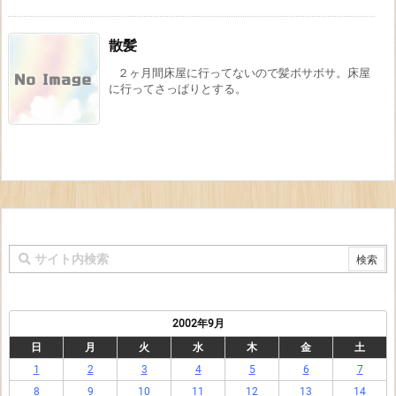
散髪
２ヶ月間床屋に行ってないので髪ボサボサ。床屋
に行ってさっぱりとする。
2002年9月
日
月
火
水
木
金
土
1
2
3
4
5
6
7
8
9
10
11
12
13
14