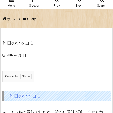
Menu
Sidebar
Prev
Next
Search
ホーム
>
tDiary
昨日のツッコミ
2002年9月5日
Contents
1.
昨
日
昨日のツッコミ
の
ツ
あ そっちの意味でしたか。確かに意味が通じませんね