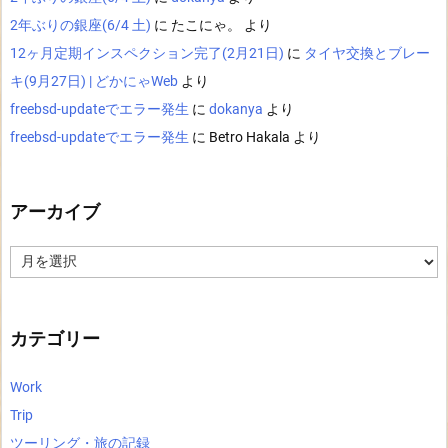
2年ぶりの銀座(6/4 土)
に
たこにゃ。
より
12ヶ月定期インスペクション完了(2月21日)
に
タイヤ交換とブレー
キ(9月27日) | どかにゃWeb
より
freebsd-updateでエラー発生
に
dokanya
より
freebsd-updateでエラー発生
に
Betro Hakala
より
アーカイブ
ア
ー
カ
イ
ブ
カテゴリー
Work
Trip
ツーリング・旅の記録