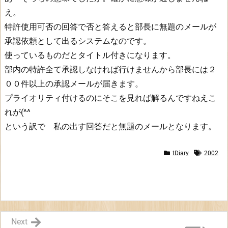
ッ
え。
コ
特許使用可否の回答で否と答えると部長に無題のメールが
ミ
承認依頼として出るシステムなのです。
使っているものだとタイトル付きになります。
部内の特許全て承認しなければ行けませんから部長には２
００件以上の承認メールが届きます。
プライオリティ付けるのにそこを見れば解るんですねえこ
れが(^^
という訳で 私の出す回答だと無題のメールとなります。
tDiary
2002
Next