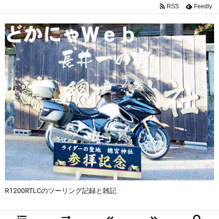
RSS
Feedly
R1200RTLCのツーリング記録と雑記