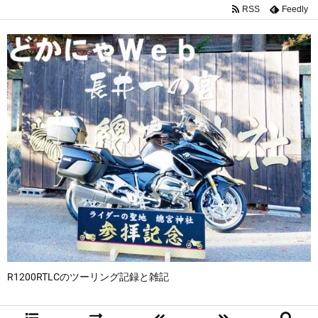
RSS
Feedly
R1200RTLCのツーリング記録と雑記