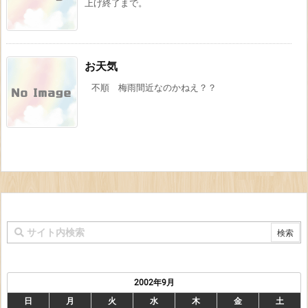
上げ終了まで。
お天気
不順 梅雨間近なのかねえ？？
2002年9月
日
月
火
水
木
金
土