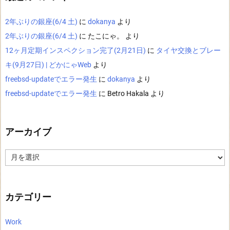
2年ぶりの銀座(6/4 土)
に
dokanya
より
2年ぶりの銀座(6/4 土)
に
たこにゃ。
より
12ヶ月定期インスペクション完了(2月21日)
に
タイヤ交換とブレー
キ(9月27日) | どかにゃWeb
より
freebsd-updateでエラー発生
に
dokanya
より
freebsd-updateでエラー発生
に
Betro Hakala
より
アーカイブ
ア
ー
カ
イ
ブ
カテゴリー
Work