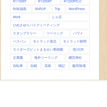
R1150RT
R1200RT
R1200RTLC
RISE福島
ShiftUP
Trip
WordPress
Work
じゃ豆
ひめさゆりバイクミーティング
スタンプラリー
ツーリング
ハワイ
ベスパン
モトラッド港北
モトラッド静岡
ライダーズピットまるせい果樹園
境川CR
正果園
海外ツーリング
總宮神社
自転車
自鯖
花泉
雑記
飯田牧場