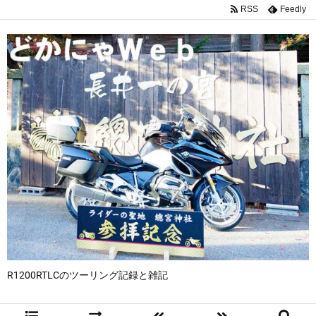
RSS
Feedly
R1200RTLCのツーリング記録と雑記