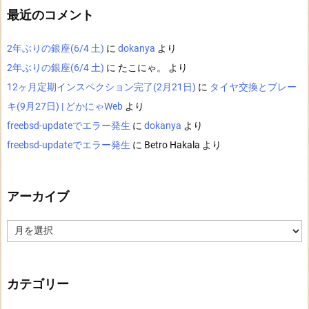
最近のコメント
2年ぶりの銀座(6/4 土)
に
dokanya
より
2年ぶりの銀座(6/4 土)
に
たこにゃ。
より
12ヶ月定期インスペクション完了(2月21日)
に
タイヤ交換とブレー
キ(9月27日) | どかにゃWeb
より
freebsd-updateでエラー発生
に
dokanya
より
freebsd-updateでエラー発生
に
Betro Hakala
より
アーカイブ
ア
ー
カ
イ
ブ
カテゴリー