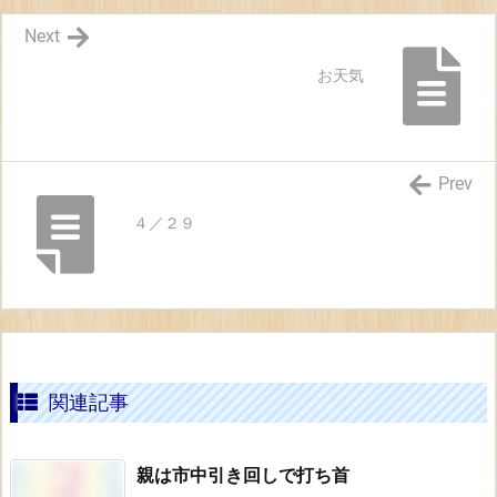
Next
お天気
Prev
４／２９
関連記事
親は市中引き回しで打ち首