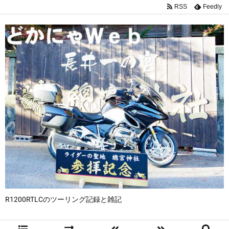
RSS
Feedly
R1200RTLCのツーリング記録と雑記