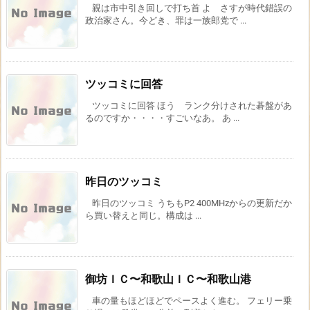
親は市中引き回しで打ち首 よ さすが時代錯誤の
政治家さん。今どき、罪は一族郎党で ...
ツッコミに回答
ツッコミに回答 ほう ランク分けされた碁盤があ
るのですか・・・・すごいなあ。 あ ...
昨日のツッコミ
昨日のツッコミ うちもP2 400MHzからの更新だか
ら買い替えと同じ。構成は ...
御坊ＩＣ〜和歌山ＩＣ〜和歌山港
車の量もほどほどでペースよく進む。 フェリー乗