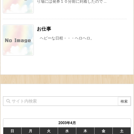
り場には発券１０分前に到着したので ...
お仕事
ヘビーな日程・・・ヘロヘロ。
2003年4月
日
月
火
水
木
金
土