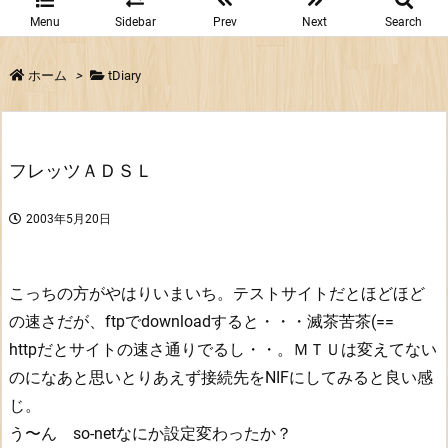
Menu
Sidebar
Prev
Next
Search
ホーム
>
tDiary
フレッツＡＤＳＬ
2003年5月20日
こっちの方がやはりいまいち。テストサイトだとほどほど
の速さだが、ftpでdownloadすると・・・滅茶苦茶(==
httpだとサイトの速さ通りでるし・・。ＭＴＵは変えてない
のになあと思いとりあえず接続先をNIFにしてみると良い感
じ。
う〜ん so-netなにか設定変わったか？