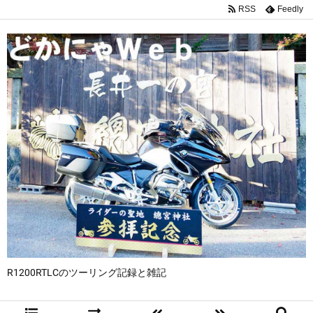
RSS
Feedly
R1200RTLCのツーリング記録と雑記