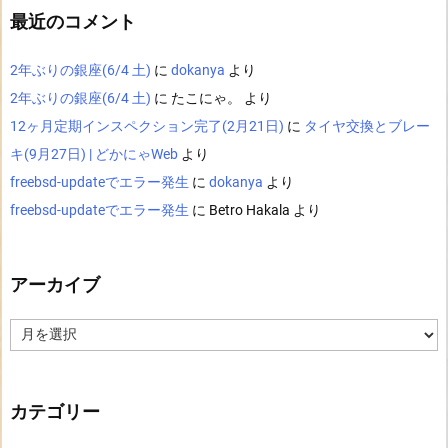
最近のコメント
2年ぶりの銀座(6/4 土)
に
dokanya
より
2年ぶりの銀座(6/4 土)
に
たこにゃ。
より
12ヶ月定期インスペクション完了(2月21日)
に
タイヤ交換とブレー
キ(9月27日) | どかにゃWeb
より
freebsd-updateでエラー発生
に
dokanya
より
freebsd-updateでエラー発生
に
Betro Hakala
より
アーカイブ
ア
ー
カ
イ
ブ
カテゴリー