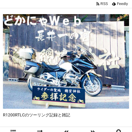
RSS
Feedly
R1200RTLCのツーリング記録と雑記