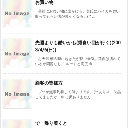
お買い物
昼前にお買い物に出かける。某氏にハイカを買い
取ってもらい懐が暖かくなる。(^^ ...
先週よりも酷いかも(麺食い団が行く)(200
3/4/6(日))
お天気 朝６時に起きたが良い天気。路面は濡れて
いるが問題なし。 ルートと高度 今 ...
顧客の皆様方
ブツが無事到着して何よりです。(^^ ありゃ 欠品
してましたか 申し訳ありません ...
で 帰り着くと