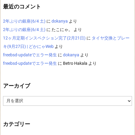
最近のコメント
2年ぶりの銀座(6/4 土)
に
dokanya
より
2年ぶりの銀座(6/4 土)
に
たこにゃ。
より
12ヶ月定期インスペクション完了(2月21日)
に
タイヤ交換とブレー
キ(9月27日) | どかにゃWeb
より
freebsd-updateでエラー発生
に
dokanya
より
freebsd-updateでエラー発生
に
Betro Hakala
より
アーカイブ
ア
ー
カ
イ
ブ
カテゴリー