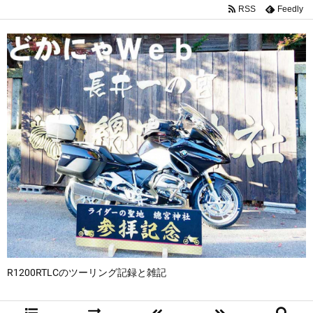
RSS
Feedly
R1200RTLCのツーリング記録と雑記