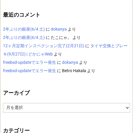
最近のコメント
2年ぶりの銀座(6/4 土)
に
dokanya
より
2年ぶりの銀座(6/4 土)
に
たこにゃ。
より
12ヶ月定期インスペクション完了(2月21日)
に
タイヤ交換とブレー
キ(9月27日) | どかにゃWeb
より
freebsd-updateでエラー発生
に
dokanya
より
freebsd-updateでエラー発生
に
Betro Hakala
より
アーカイブ
ア
ー
カ
イ
ブ
カテゴリー