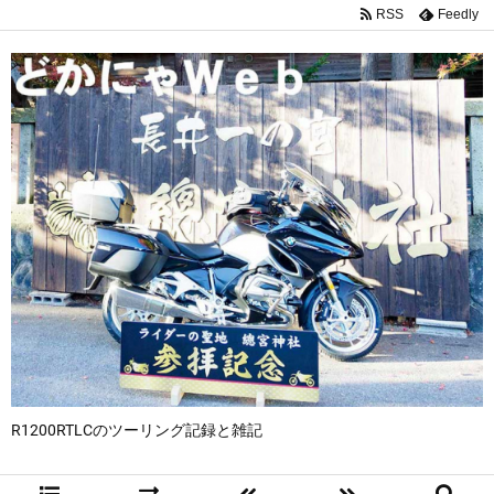
RSS
Feedly
R1200RTLCのツーリング記録と雑記