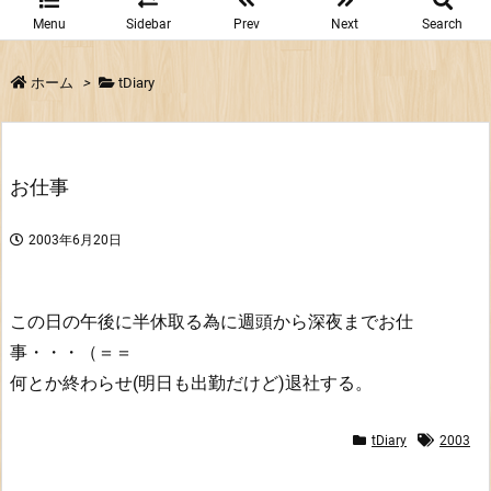
Menu
Sidebar
Prev
Next
Search
ホーム
>
tDiary
お仕事
2003年6月20日
この日の午後に半休取る為に週頭から深夜までお仕
事・・・（＝＝
何とか終わらせ(明日も出勤だけど)退社する。
tDiary
2003