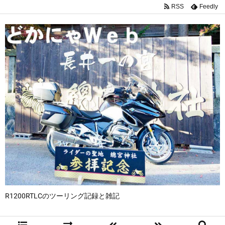
RSS
Feedly
R1200RTLCのツーリング記録と雑記