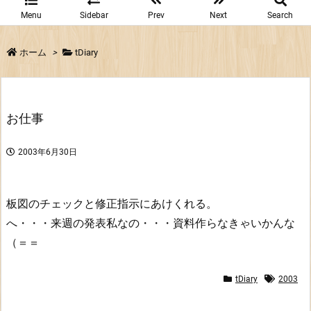
Menu
Sidebar
Prev
Next
Search
ホーム
>
tDiary
お仕事
2003年6月30日
板図のチェックと修正指示にあけくれる。
へ・・・来週の発表私なの・・・資料作らなきゃいかんな
（＝＝
tDiary
2003