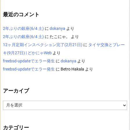
最近のコメント
2年ぶりの銀座(6/4 土)
に
dokanya
より
2年ぶりの銀座(6/4 土)
に
たこにゃ。
より
12ヶ月定期インスペクション完了(2月21日)
に
タイヤ交換とブレー
キ(9月27日) | どかにゃWeb
より
freebsd-updateでエラー発生
に
dokanya
より
freebsd-updateでエラー発生
に
Betro Hakala
より
アーカイブ
ア
ー
カ
イ
ブ
カテゴリー