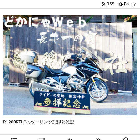
RSS
Feedly
R1200RTLCのツーリング記録と雑記