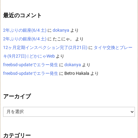
最近のコメント
2年ぶりの銀座(6/4 土)
に
dokanya
より
2年ぶりの銀座(6/4 土)
に
たこにゃ。
より
12ヶ月定期インスペクション完了(2月21日)
に
タイヤ交換とブレー
キ(9月27日) | どかにゃWeb
より
freebsd-updateでエラー発生
に
dokanya
より
freebsd-updateでエラー発生
に
Betro Hakala
より
アーカイブ
ア
ー
カ
イ
ブ
カテゴリー