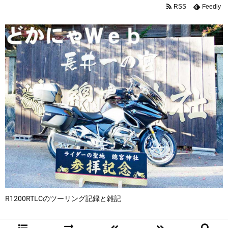
RSS
Feedly
R1200RTLCのツーリング記録と雑記