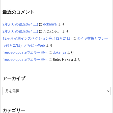
最近のコメント
2年ぶりの銀座(6/4 土)
に
dokanya
より
2年ぶりの銀座(6/4 土)
に
たこにゃ。
より
12ヶ月定期インスペクション完了(2月21日)
に
タイヤ交換とブレー
キ(9月27日) | どかにゃWeb
より
freebsd-updateでエラー発生
に
dokanya
より
freebsd-updateでエラー発生
に
Betro Hakala
より
アーカイブ
ア
ー
カ
イ
ブ
カテゴリー