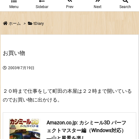
Menu
Sidebar
Prev
Next
Search
ホーム
>
tDiary
お買い物
2003年7月19日
２０時まで仕事をして町田の本屋は２２時まで開いている
のでお買い物に出かける。
Amazon.co.jp: カシミール3D パーフ
ェクトマスター編（Windows対応）
―山と風景を楽し