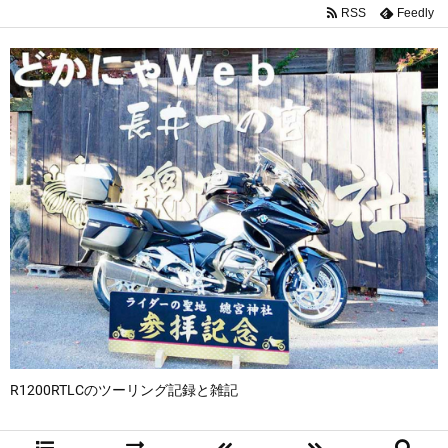
RSS
Feedly
R1200RTLCのツーリング記録と雑記