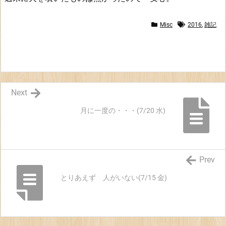
ず
Misc
2016
,
雑記
Next
月に一度の・・・(7/20 水)
Prev
とりあえず 人がいない(7/15 金)