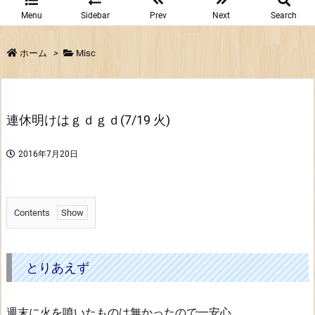
Menu
Sidebar
Prev
Next
Search
ホーム
>
Misc
連休明けはｇｄｇｄ(7/19 火)
2016年7月20日
Contents
1.
と
り
とりあえず
あ
え
週末に火を噴いたものは無かったので一安心。