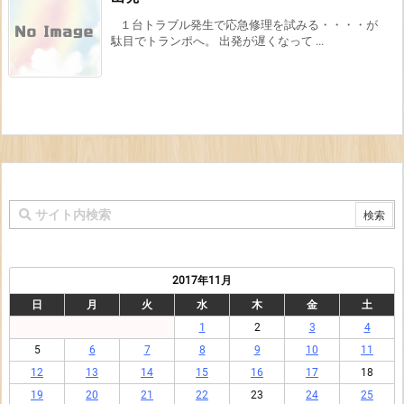
１台トラブル発生で応急修理を試みる・・・・が
駄目でトランポへ。 出発が遅くなって ...
2017年11月
日
月
火
水
木
金
土
1
2
3
4
5
6
7
8
9
10
11
12
13
14
15
16
17
18
19
20
21
22
23
24
25