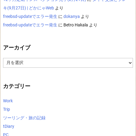
キ(9月27日) | どかにゃWeb
より
freebsd-updateでエラー発生
に
dokanya
より
freebsd-updateでエラー発生
に
Betro Hakala
より
アーカイブ
ア
ー
カ
イ
ブ
カテゴリー
Work
Trip
ツーリング・旅の記録
tDiary
PC