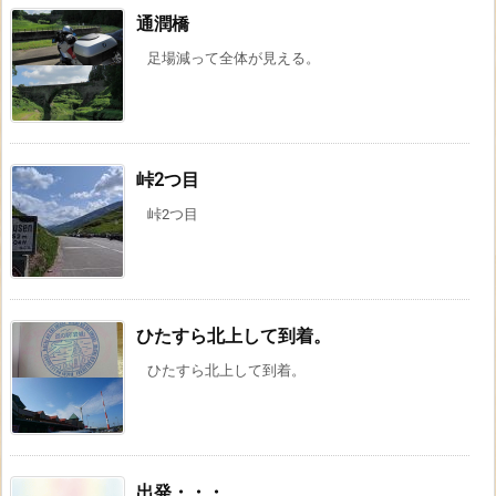
通潤橋
足場減って全体が見える。
峠2つ目
峠2つ目
ひたすら北上して到着。
ひたすら北上して到着。
出発・・・