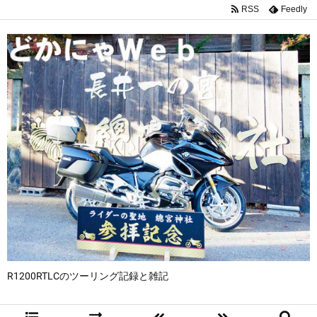
RSS
Feedly
R1200RTLCのツーリング記録と雑記