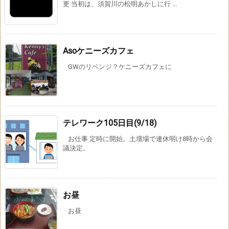
更 当初は、須賀川の松明あかしに行 ...
Asoケニーズカフェ
GWのリベンジ？ケニーズカフェに
テレワーク105日目(9/18)
お仕事 定時に開始。土壇場で連休明け8時から会
議決定。
お昼
お昼