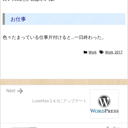
お
仕
事
お仕事
色々たまっている仕事片付けると…一日終わった。
Work
Work
,
2017
Next
Luxeritas 2.4.3にアップデート