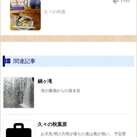
Prev
久々の和屋
関連記事
鍋ヶ滝
滝の裏側からの落水音
久々の秋葉原
お天気 明け方雨が落ちた後は風が強い。 予定変