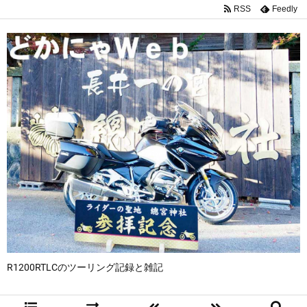
RSS
Feedly
R1200RTLCのツーリング記録と雑記