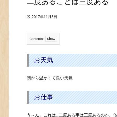
二度あることは三度ある
2017年11月8日
Contents
1.
お
天
お天気
気
2.
朝から温かくて良い天気
お
仕
事
お仕事
う～ん、これは…二度ある事は三度あるのか、仏