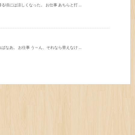
頃には涼しくなった。 お仕事 あちらと打 ...
なあ。 お仕事 う～ん、それなら替えなけ ...