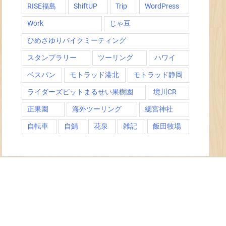
RISE福島
ShiftUP
Trip
WordPress
Work
じゃ豆
ひめさゆりバイクミーティング
スタンプラリー
ツーリング
ハワイ
ベスパン
モトラッド港北
モトラッド静岡
ライダーズピットまるせい果樹園
境川CR
正果園
海外ツーリング
總宮神社
自転車
自鯖
花泉
雑記
飯田牧場