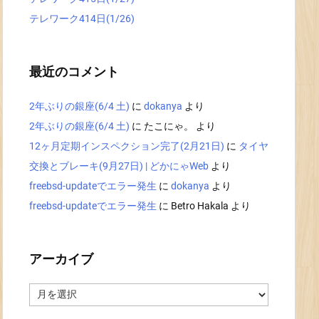
テレワーク414日(1/26)
最近のコメント
2年ぶりの銀座(6/4 土)
に
dokanya
より
2年ぶりの銀座(6/4 土)
に
たこにゃ。
より
12ヶ月定期インスペクション完了(2月21日)
に
タイヤ
交換とブレーキ(9月27日) | どかにゃWeb
より
freebsd-updateでエラー発生
に
dokanya
より
freebsd-updateでエラー発生
に
Betro Hakala
より
アーカイブ
ア
ー
カ