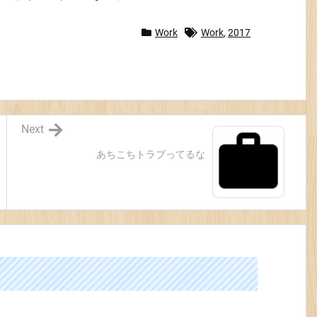
Work
Work
,
2017
Next
あちこちトラブってるな