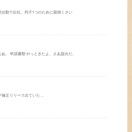
差出勤で出社。判子1つのために面倒くさい
なあ。 申請書類 やっときたよ。さあ提出だ。
にてバグ修正リリース出ていた ...