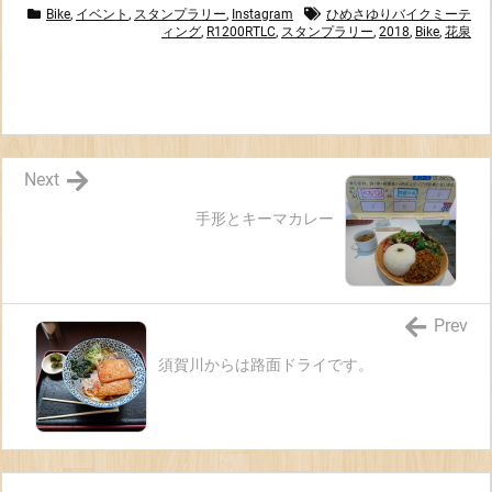
Bike
,
イベント
,
スタンプラリー
,
Instagram
ひめさゆりバイクミーテ
ィング
,
R1200RTLC
,
スタンプラリー
,
2018
,
Bike
,
花泉
Next
手形とキーマカレー
Prev
須賀川からは路面ドライです。