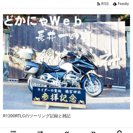
RSS
Feedly
R1200RTLCのツーリング記録と雑記