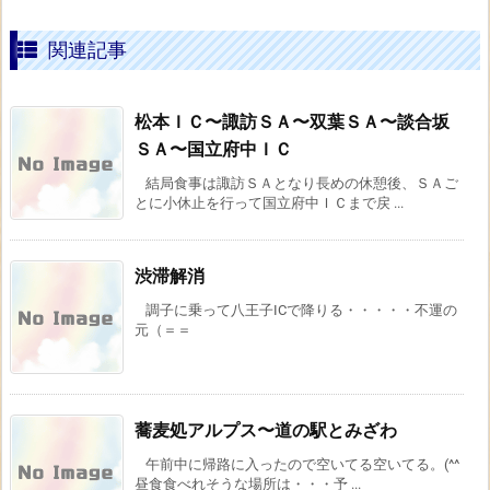
関連記事
松本ＩＣ〜諏訪ＳＡ〜双葉ＳＡ〜談合坂
ＳＡ〜国立府中ＩＣ
結局食事は諏訪ＳＡとなり長めの休憩後、ＳＡご
とに小休止を行って国立府中ＩＣまで戻 ...
渋滞解消
調子に乗って八王子ICで降りる・・・・・不運の
元（＝＝
蕎麦処アルプス〜道の駅とみざわ
午前中に帰路に入ったので空いてる空いてる。(^^
昼食食べれそうな場所は・・・予 ...