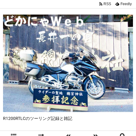
RSS
Feedly
R1200RTLCのツーリング記録と雑記