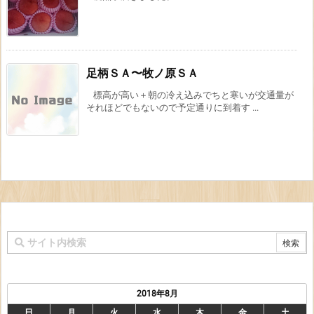
足柄ＳＡ〜牧ノ原ＳＡ
標高が高い＋朝の冷え込みでちと寒いが交通量が
それほどでもないので予定通りに到着す ...
2018年8月
日
月
火
水
木
金
土