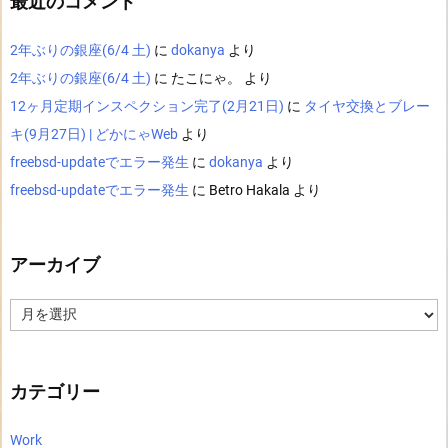
最近のコメント
2年ぶりの銀座(6/4 土)
に
dokanya
より
2年ぶりの銀座(6/4 土)
に
たこにゃ。
より
12ヶ月定期インスペクション完了(2月21日)
に
タイヤ交換とブレー
キ(9月27日) | どかにゃWeb
より
freebsd-updateでエラー発生
に
dokanya
より
freebsd-updateでエラー発生
に
Betro Hakala
より
アーカイブ
ア
ー
カ
イ
ブ
カテゴリー
Work