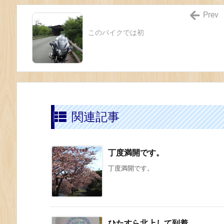
Prev
このバイクでは初
関連記事
丁度満開です。
丁度満開です。
ひたすら北上して到着。