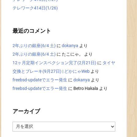
テレワーク414日(1/26)
最近のコメント
2年ぶりの銀座(6/4 土)
に
dokanya
より
2年ぶりの銀座(6/4 土)
に
たこにゃ。
より
12ヶ月定期インスペクション完了(2月21日)
に
タイヤ
交換とブレーキ(9月27日) | どかにゃWeb
より
freebsd-updateでエラー発生
に
dokanya
より
freebsd-updateでエラー発生
に
Betro Hakala
より
アーカイブ
ア
ー
カ