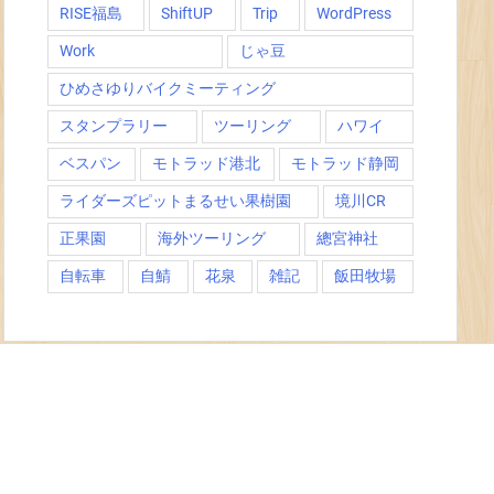
RISE福島
ShiftUP
Trip
WordPress
Work
じゃ豆
ひめさゆりバイクミーティング
スタンプラリー
ツーリング
ハワイ
ベスパン
モトラッド港北
モトラッド静岡
ライダーズピットまるせい果樹園
境川CR
正果園
海外ツーリング
總宮神社
自転車
自鯖
花泉
雑記
飯田牧場