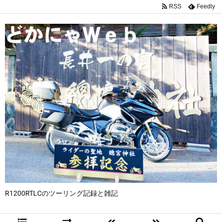
RSS
Feedly
R1200RTLCのツーリング記録と雑記