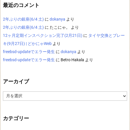
最近のコメント
2年ぶりの銀座(6/4 土)
に
dokanya
より
2年ぶりの銀座(6/4 土)
に
たこにゃ。
より
12ヶ月定期インスペクション完了(2月21日)
に
タイヤ交換とブレー
キ(9月27日) | どかにゃWeb
より
freebsd-updateでエラー発生
に
dokanya
より
freebsd-updateでエラー発生
に
Betro Hakala
より
アーカイブ
ア
ー
カ
イ
ブ
カテゴリー