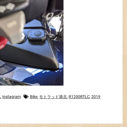
北
,
Instagram
Bike
,
モトラッド港北
,
R1200RTLC
,
2019