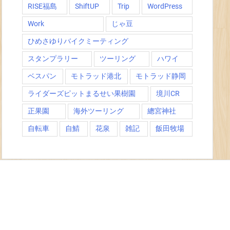
RISE福島
ShiftUP
Trip
WordPress
Work
じゃ豆
ひめさゆりバイクミーティング
スタンプラリー
ツーリング
ハワイ
ベスパン
モトラッド港北
モトラッド静岡
ライダーズピットまるせい果樹園
境川CR
正果園
海外ツーリング
總宮神社
自転車
自鯖
花泉
雑記
飯田牧場