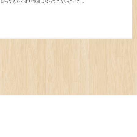
てきたが走り屋組は帰ってこない(^^どこ ...