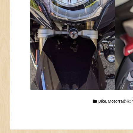
Bike
,
Motorrad港