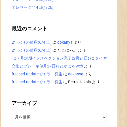
テレワーク414日(1/26)
最近のコメント
2年ぶりの銀座(6/4 土)
に
dokanya
より
2年ぶりの銀座(6/4 土)
に
たこにゃ。
より
12ヶ月定期インスペクション完了(2月21日)
に
タイヤ
交換とブレーキ(9月27日) | どかにゃWeb
より
freebsd-updateでエラー発生
に
dokanya
より
freebsd-updateでエラー発生
に
Betro Hakala
より
アーカイブ
ア
ー
カ