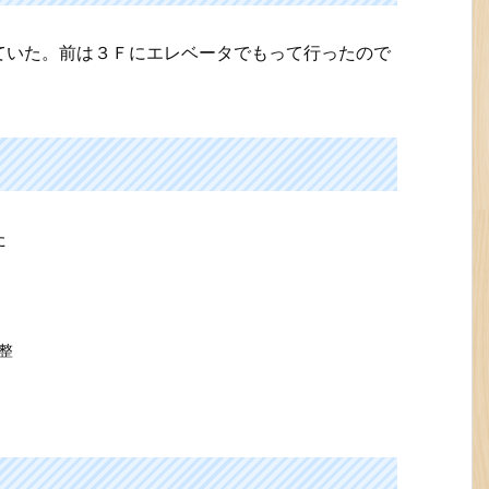
ていた。前は３Ｆにエレベータでもって行ったので
た
整