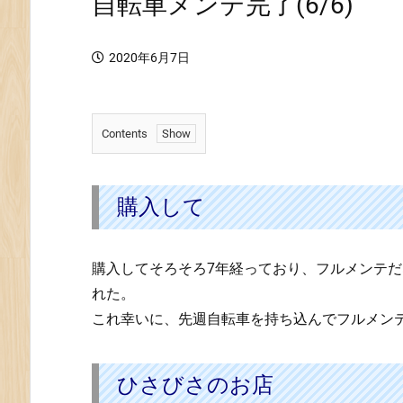
自転車メンテ完了(6/6)
2020年6月7日
Contents
1.
購
入
購入して
し
て
購入してそろそろ7年経っており、フルメンテ
2.
ひ
れた。
さ
これ幸いに、先週自転車を持ち込んでフルメン
び
さ
の
ひさびさのお店
お