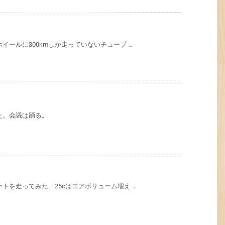
ールに300kmしか走っていないチューブ ...
た。会議は踊る。
を走ってみた。25cはエアボリューム増え ...