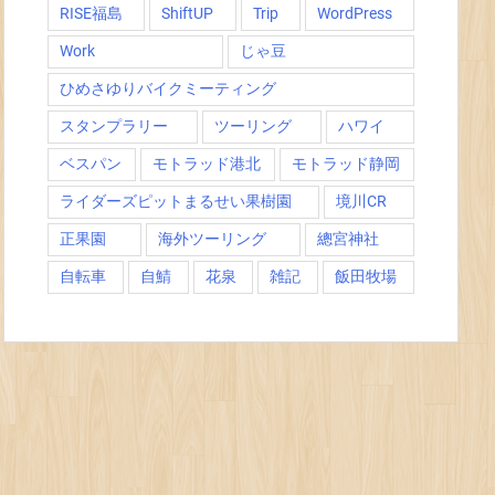
RISE福島
ShiftUP
Trip
WordPress
Work
じゃ豆
ひめさゆりバイクミーティング
スタンプラリー
ツーリング
ハワイ
ベスパン
モトラッド港北
モトラッド静岡
ライダーズピットまるせい果樹園
境川CR
正果園
海外ツーリング
總宮神社
自転車
自鯖
花泉
雑記
飯田牧場