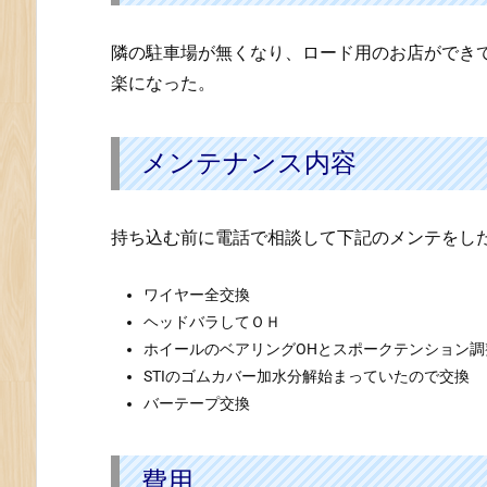
店
隣の駐車場が無くなり、ロード用のお店ができ
3.
メ
楽になった。
ン
テ
メンテナンス内容
ナ
ン
ス
持ち込む前に電話で相談して下記のメンテをし
内
容
ワイヤー全交換
4.
ヘッドバラしてＯＨ
費
ホイールのベアリングOHとスポークテンション調
用
STIのゴムカバー加水分解始まっていたので交換
5.
バーテープ交換
調
子
費用