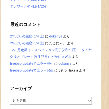
テレワーク414日(1/26)
最近のコメント
2年ぶりの銀座(6/4 土)
に
dokanya
より
2年ぶりの銀座(6/4 土)
に
たこにゃ。
より
12ヶ月定期インスペクション完了(2月21日)
に
タイヤ
交換とブレーキ(9月27日) | どかにゃWeb
より
freebsd-updateでエラー発生
に
dokanya
より
freebsd-updateでエラー発生
に
Betro Hakala
より
アーカイブ
ア
ー
カ