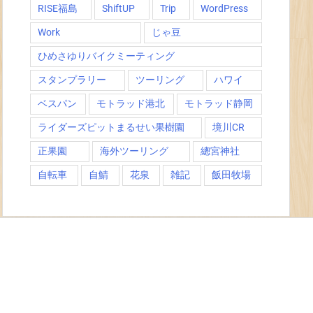
RISE福島
ShiftUP
Trip
WordPress
Work
じゃ豆
ひめさゆりバイクミーティング
スタンプラリー
ツーリング
ハワイ
ベスパン
モトラッド港北
モトラッド静岡
ライダーズピットまるせい果樹園
境川CR
正果園
海外ツーリング
總宮神社
自転車
自鯖
花泉
雑記
飯田牧場