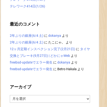
テレワーク414日(1/26)
最近のコメント
2年ぶりの銀座(6/4 土)
に
dokanya
より
2年ぶりの銀座(6/4 土)
に
たこにゃ。
より
12ヶ月定期インスペクション完了(2月21日)
に
タイヤ
交換とブレーキ(9月27日) | どかにゃWeb
より
freebsd-updateでエラー発生
に
dokanya
より
freebsd-updateでエラー発生
に
Betro Hakala
より
アーカイブ
ア
ー
カ