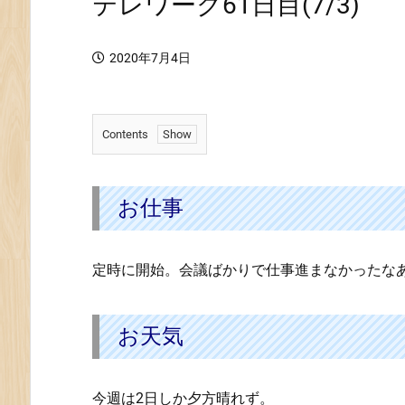
テレワーク61日目(7/3)
2020年7月4日
Contents
1.
お
仕
お仕事
事
2.
定時に開始。会議ばかりで仕事進まなかったな
お
天
気
お天気
今週は2日しか夕方晴れず。