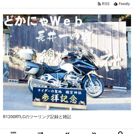
RSS
Feedly
R1200RTLCのツーリング記録と雑記