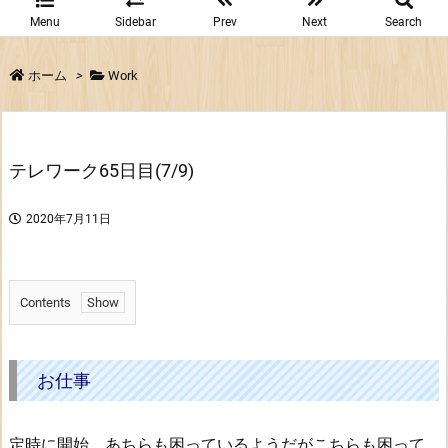
Menu
Sidebar
Prev
Next
Search
ホーム
>
Work
テレワーク65日目(7/9)
2020年7月11日
Contents
1.
お
仕
お仕事
事
定時に開始。あちらも困っているようだがこちらも困って