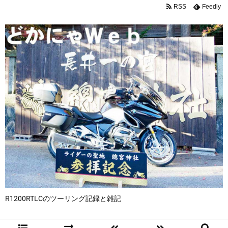
RSS
Feedly
R1200RTLCのツーリング記録と雑記