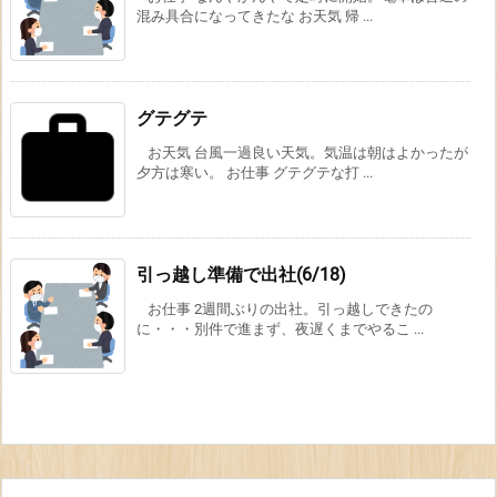
混み具合になってきたな お天気 帰 ...
グテグテ
お天気 台風一過良い天気。気温は朝はよかったが
夕方は寒い。 お仕事 グテグテな打 ...
引っ越し準備で出社(6/18)
お仕事 2週間ぶりの出社。引っ越しできたの
に・・・別件で進まず、夜遅くまでやるこ ...