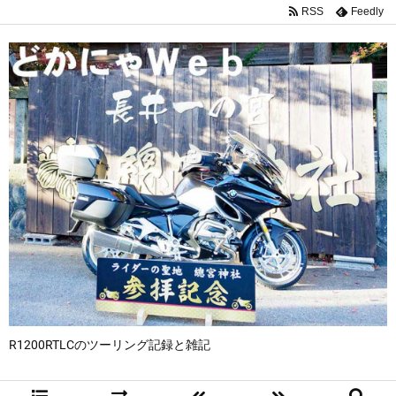
RSS
Feedly
R1200RTLCのツーリング記録と雑記