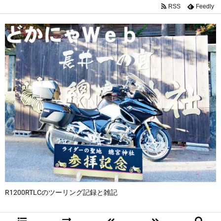
RSS
Feedly
R1200RTLCのツーリング記録と雑記