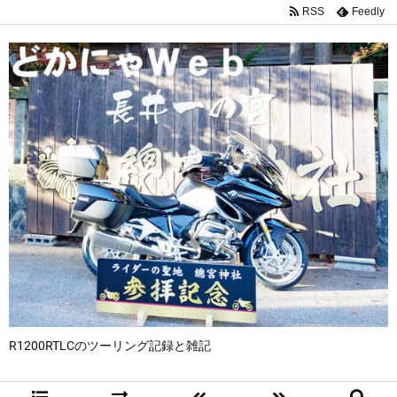
RSS
Feedly
R1200RTLCのツーリング記録と雑記