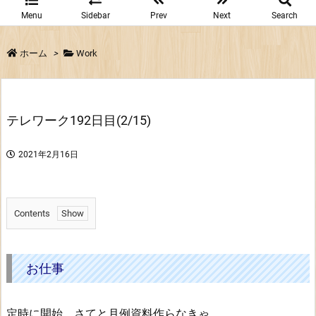
Menu
Sidebar
Prev
Next
Search
ホーム
>
Work
テレワーク192日目(2/15)
2021年2月16日
Contents
1.
お
仕
お仕事
事
定時に開始。さてと月例資料作らなきゃ。