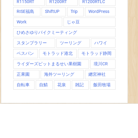
R1150RT
R1200RT
R1200RTLC
RISE福島
ShiftUP
Trip
WordPress
Work
じゃ豆
ひめさゆりバイクミーティング
スタンプラリー
ツーリング
ハワイ
ベスパン
モトラッド港北
モトラッド静岡
ライダーズピットまるせい果樹園
境川CR
正果園
海外ツーリング
總宮神社
自転車
自鯖
花泉
雑記
飯田牧場