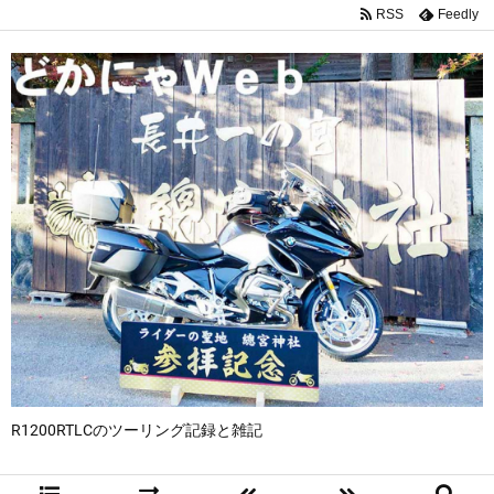
RSS
Feedly
R1200RTLCのツーリング記録と雑記