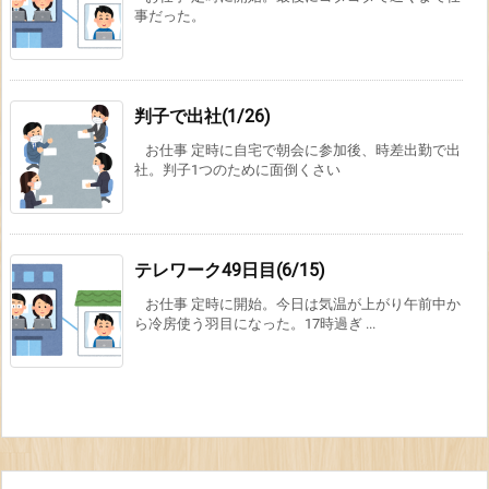
事だった。
判子で出社(1/26)
お仕事 定時に自宅で朝会に参加後、時差出勤で出
社。判子1つのために面倒くさい
テレワーク49日目(6/15)
お仕事 定時に開始。今日は気温が上がり午前中か
ら冷房使う羽目になった。17時過ぎ ...