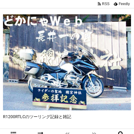
RSS
Feedly
R1200RTLCのツーリング記録と雑記