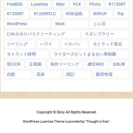
FreeBSD
Luxeritas
Misc
PCX
Photo
R1150RT
R1200RT
R1200RTLC
RISE福島
ShiftUP
Trip
WordPress
Work
じゃ豆
ひめさゆりバイクミーティング
スタンプラリー
ツーリング
ハワイ
ベスパン
モトラッド港北
モトラッド静岡
ライダーズピットまるせい果樹園
境川CR
正果園
海外ツーリング
總宮神社
自転車
自鯖
花泉
雑記
飯田牧場
Copyright ©
Dkny
All Rights Reserved.
WordPress Luxeritas Theme is provided by "
Thought is free
".