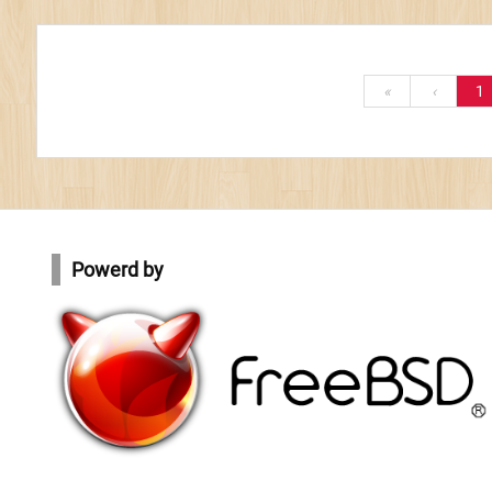
«
‹
1
Powerd by