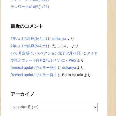
テレワーク414日(1/26)
最近のコメント
2年ぶりの銀座(6/4 土)
に
dokanya
より
2年ぶりの銀座(6/4 土)
に
たこにゃ。
より
12ヶ月定期インスペクション完了(2月21日)
に
タイヤ
交換とブレーキ(9月27日) | どかにゃWeb
より
freebsd-updateでエラー発生
に
dokanya
より
freebsd-updateでエラー発生
に
Betro Hakala
より
アーカイブ
ア
ー
カ