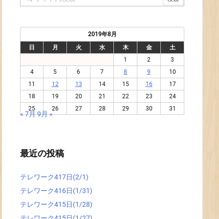
2019年8月
日
月
火
水
木
金
土
1
2
3
4
5
6
7
8
9
10
11
12
13
14
15
16
17
18
19
20
21
22
23
24
25
26
27
28
29
30
31
« 7月
9月 »
最近の投稿
テレワーク417日(2/1)
テレワーク416日(1/31)
テレワーク415日(1/28)
テレワーク415日(1/27)