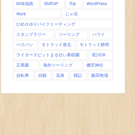
RISE福島
ShiftUP
Trip
WordPress
Work
じゃ豆
ひめさゆりバイクミーティング
スタンプラリー
ツーリング
ハワイ
ベスパン
モトラッド港北
モトラッド静岡
ライダーズピットまるせい果樹園
境川CR
正果園
海外ツーリング
總宮神社
自転車
自鯖
花泉
雑記
飯田牧場