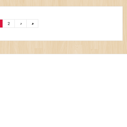
2
›
»