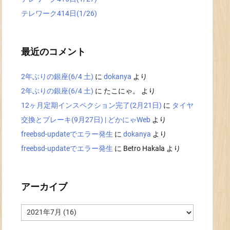
テレワーク414日(1/26)
最近のコメント
2年ぶりの銀座(6/4 土)
に
dokanya
より
2年ぶりの銀座(6/4 土)
に
たこにゃ。
より
12ヶ月定期インスペクション完了(2月21日)
に
タイヤ
交換とブレーキ(9月27日) | どかにゃWeb
より
freebsd-updateでエラー発生
に
dokanya
より
freebsd-updateでエラー発生
に
Betro Hakala
より
アーカイブ
ア
ー
カ