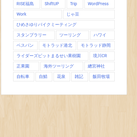
RISE福島
ShiftUP
Trip
WordPress
Work
じゃ豆
ひめさゆりバイクミーティング
スタンプラリー
ツーリング
ハワイ
ベスパン
モトラッド港北
モトラッド静岡
ライダーズピットまるせい果樹園
境川CR
正果園
海外ツーリング
總宮神社
自転車
自鯖
花泉
雑記
飯田牧場