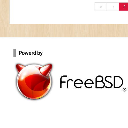
«
‹
1
Powerd by