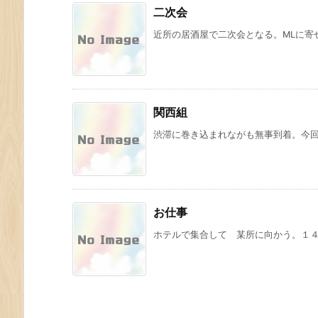
二次会
近所の居酒屋で二次会となる。MLに寄せ
関西組
渋滞に巻き込まれながも無事到着。今回も
お仕事
ホテルで集合して 某所に向かう。１４人