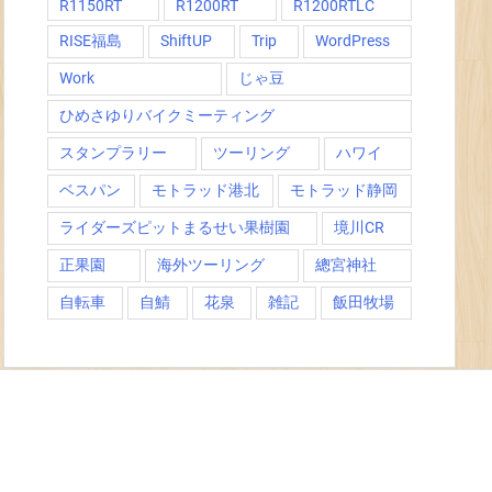
R1150RT
R1200RT
R1200RTLC
RISE福島
ShiftUP
Trip
WordPress
Work
じゃ豆
ひめさゆりバイクミーティング
スタンプラリー
ツーリング
ハワイ
ベスパン
モトラッド港北
モトラッド静岡
ライダーズピットまるせい果樹園
境川CR
正果園
海外ツーリング
總宮神社
自転車
自鯖
花泉
雑記
飯田牧場