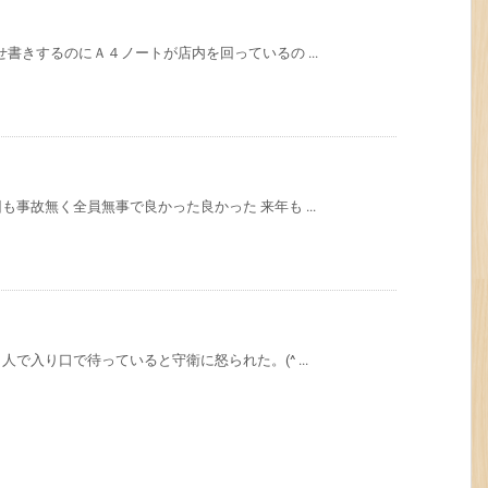
書きするのにＡ４ノートが店内を回っているの ...
事故無く全員無事で良かった良かった 来年も ...
で入り口で待っていると守衛に怒られた。(^ ...