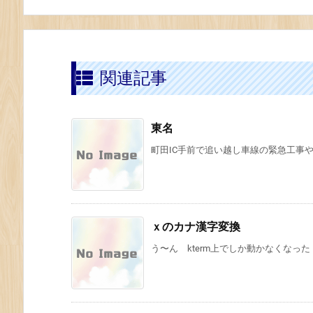
関連記事
東名
町田IC手前で追い越し車線の緊急工事や
ｘのカナ漢字変換
う〜ん kterm上でしか動かなくなった（〜〜