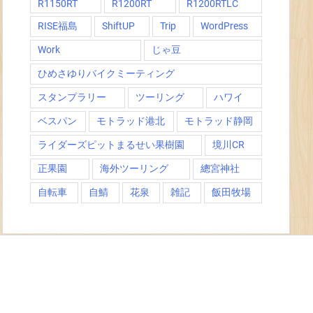
R1150RT
R1200RT
R1200RTLC
RISE福島
ShiftUP
Trip
WordPress
Work
じゃ豆
ひめさゆりバイクミーティング
スタンプラリー
ツーリング
ハワイ
ベスパン
モトラッド港北
モトラッド静岡
ライダーズピットまるせい果樹園
境川CR
正果園
海外ツーリング
總宮神社
自転車
自鯖
花泉
雑記
飯田牧場