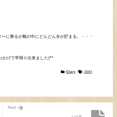
ターに乗るが靴の中にどんどん水が貯まる。・・・
おかげで早帰り出来ました(^^
tDiary
2001
Next
お仕事