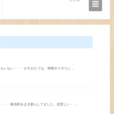
いない・・・さすがだ でも 時間ギリギリに ...
・・殺虫剤をまき散らしてました。息苦しい・ ...